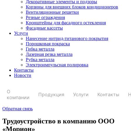
Декоративные элементы и подзоры
Корзины для внешних блоков кондиционеров
Вентиляционные решетки
Резные ограждения
Кронштейны для фасадного остекления
Фасадные кассеты
Услуги
Нанесение нитрид-титанового покрытия
Порошковая покраска
Гибка металла
Лазерная резка металла
Рубка металла
Электроимпульсная полировка
Контакты
Новости
О
Продукция
Услуги
Контакты
Н
компании
Обратная связь
Трудоустройство в компанию ООО
«Морион»