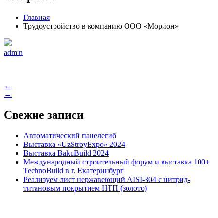
Главная
Трудоустройство в компанию ООО «Морион»
admin
Навигация
←
→
по
записям
Свежие записи
Автоматический панелегиб
Выставка «UzStroyExpo» 2024
Выставка BakuBuild 2024
Международный строительный форум и выставка 100+
TechnoBuild в г. Екатеринбург
Реализуем лист нержавеющий AISI-304 с нитрид-
титановым покрытием НТП (золото)